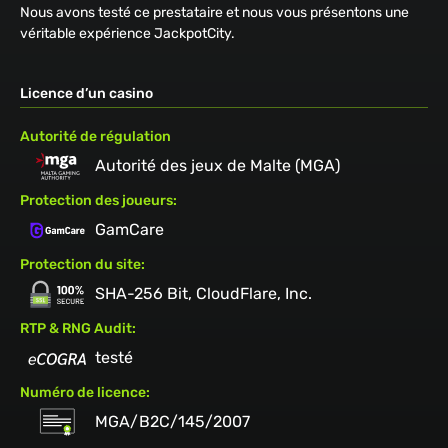
Nous avons testé ce prestataire et nous vous présentons une
Grâce à son expérience et ses compétences, il
véritable expérience JackpotCity.
équipe d’une main de maître pour produire du 
qualité et utile à nos lecteurs.
En savoir plus Heiko Ritter
Licence d’un casino
Autorité de régulation
Autorité des jeux de Malte (MGA)
Protection des joueurs:
GamCare
Protection du site:
SHA-256 Bit, CloudFlare, Inc.
RTP & RNG Audit:
testé
Numéro de licence:
MGA/B2C/145/2007