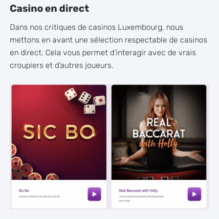
Casino en direct
Dans nos critiques de casinos Luxembourg, nous
mettons en avant une sélection respectable de casinos
en direct. Cela vous permet d’interagir avec de vrais
croupiers et d’autres joueurs.