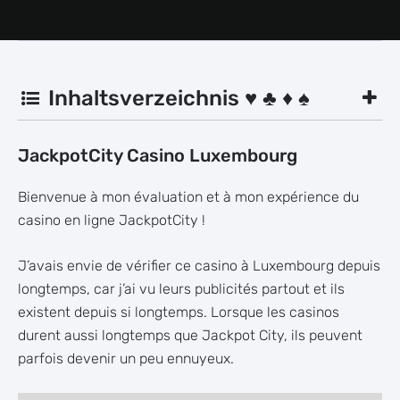
Inhaltsverzeichnis ♥️ ♣️ ♦️ ♠️
JackpotCity Casino Luxembourg
JackpotCity Casino Luxembourg
Jackpot City Casino Bonus
Conditions de bonus
Bienvenue à mon évaluation et à mon expérience du
Jackpot City Bonus Code pour les joueurs du
casino en ligne JackpotCity !
Luxembourg
Jackpot City Casino Login: Débutez votre inscription
J’avais envie de vérifier ce casino à Luxembourg depuis
Jeux disponibles
longtemps, car j’ai vu leurs publicités partout et ils
Machines à sous
existent depuis si longtemps. Lorsque les casinos
Casino en direct
durent aussi longtemps que Jackpot City, ils peuvent
Jeux à jackpot
parfois devenir un peu ennuyeux.
Jackpot City App mobile ou site web mobile : que vaut-
il mieux ?