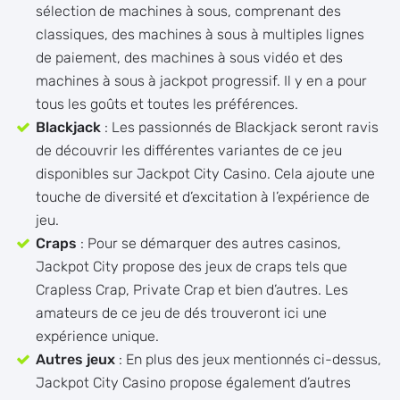
sélection de machines à sous, comprenant des
classiques, des machines à sous à multiples lignes
de paiement, des machines à sous vidéo et des
machines à sous à jackpot progressif. Il y en a pour
tous les goûts et toutes les préférences.
Blackjack
: Les passionnés de Blackjack seront ravis
de découvrir les différentes variantes de ce jeu
disponibles sur Jackpot City Casino. Cela ajoute une
touche de diversité et d’excitation à l’expérience de
jeu.
Craps
: Pour se démarquer des autres casinos,
Jackpot City propose des jeux de craps tels que
Crapless Crap, Private Crap et bien d’autres. Les
amateurs de ce jeu de dés trouveront ici une
expérience unique.
Autres jeux
: En plus des jeux mentionnés ci-dessus,
Jackpot City Casino propose également d’autres