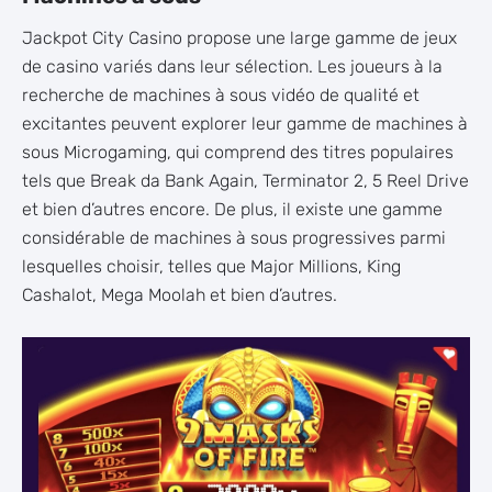
Jackpot City Casino propose une large gamme de jeux
de casino variés dans leur sélection. Les joueurs à la
recherche de machines à sous vidéo de qualité et
excitantes peuvent explorer leur gamme de machines à
sous Microgaming, qui comprend des titres populaires
tels que Break da Bank Again, Terminator 2, 5 Reel Drive
et bien d’autres encore. De plus, il existe une gamme
considérable de machines à sous progressives parmi
lesquelles choisir, telles que Major Millions, King
Cashalot, Mega Moolah et bien d’autres.