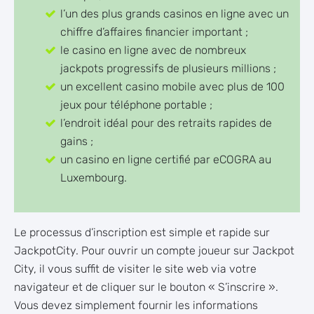
l’un des plus grands casinos en ligne avec un
chiffre d’affaires financier important ;
le casino en ligne avec de nombreux
jackpots progressifs de plusieurs millions ;
un excellent casino mobile avec plus de 100
jeux pour téléphone portable ;
l’endroit idéal pour des retraits rapides de
gains ;
un casino en ligne certifié par eCOGRA au
Luxembourg.
Le processus d’inscription est simple et rapide sur
JackpotCity. Pour ouvrir un compte joueur sur Jackpot
City, il vous suffit de visiter le site web via votre
navigateur et de cliquer sur le bouton « S’inscrire ».
Vous devez simplement fournir les informations