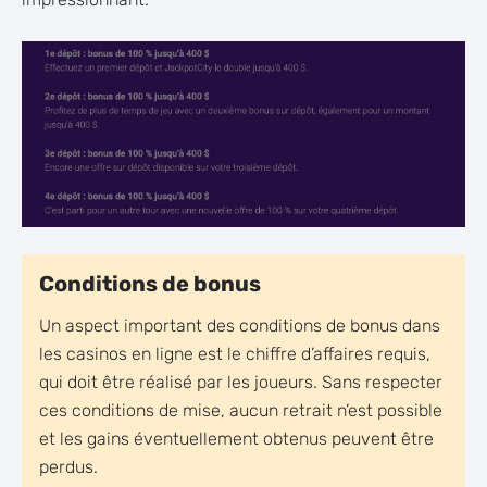
Conditions de bonus
Un aspect important des conditions de bonus dans
les casinos en ligne est le chiffre d’affaires requis,
qui doit être réalisé par les joueurs. Sans respecter
ces conditions de mise, aucun retrait n’est possible
et les gains éventuellement obtenus peuvent être
perdus.