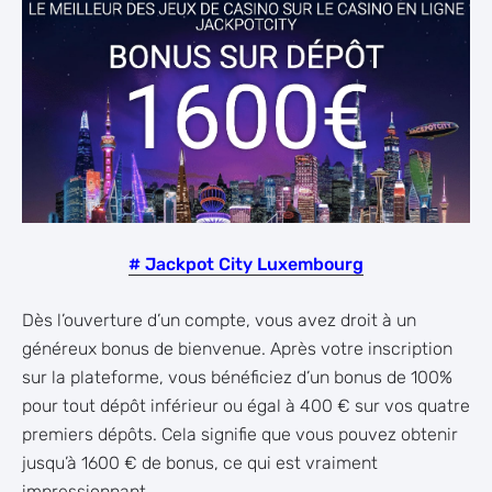
# Jackpot City Luxembourg
Dès l’ouverture d’un compte, vous avez droit à un
généreux bonus de bienvenue. Après votre inscription
sur la plateforme, vous bénéficiez d’un bonus de 100%
pour tout dépôt inférieur ou égal à 400 € sur vos quatre
premiers dépôts. Cela signifie que vous pouvez obtenir
jusqu’à 1600 € de bonus, ce qui est vraiment
impressionnant.