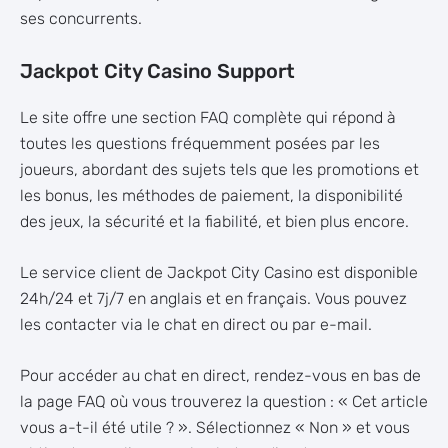
ses concurrents.
Jackpot City Casino Support
Le site offre une section FAQ complète qui répond à
toutes les questions fréquemment posées par les
joueurs, abordant des sujets tels que les promotions et
les bonus, les méthodes de paiement, la disponibilité
des jeux, la sécurité et la fiabilité, et bien plus encore.
Le service client de Jackpot City Casino est disponible
24h/24 et 7j/7 en anglais et en français. Vous pouvez
les contacter via le chat en direct ou par e-mail.
Pour accéder au chat en direct, rendez-vous en bas de
la page FAQ où vous trouverez la question : « Cet article
vous a-t-il été utile ? ». Sélectionnez « Non » et vous