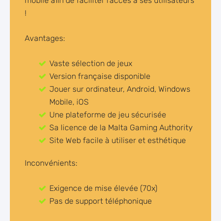
mobile afin de faciliter l’accès à ses utilisateurs
!
Avantages:
Vaste sélection de jeux
Version française disponible
Jouer sur ordinateur, Android, Windows
Mobile, iOS
Une plateforme de jeu sécurisée
Sa licence de la Malta Gaming Authority
Site Web facile à utiliser et esthétique
Inconvénients:
Exigence de mise élevée (70x)
Pas de support téléphonique