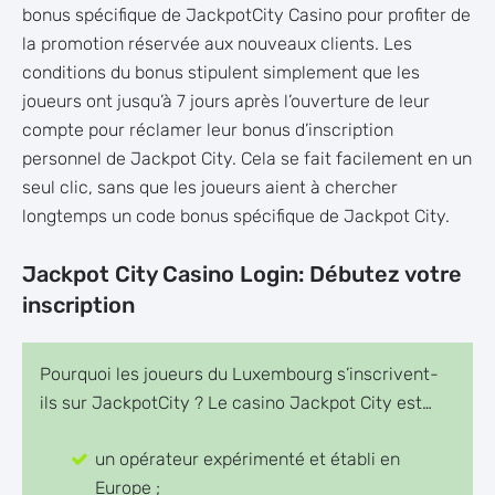
bonus spécifique de JackpotCity Casino pour profiter de
la promotion réservée aux nouveaux clients. Les
conditions du bonus stipulent simplement que les
joueurs ont jusqu’à 7 jours après l’ouverture de leur
compte pour réclamer leur bonus d’inscription
personnel de Jackpot City. Cela se fait facilement en un
seul clic, sans que les joueurs aient à chercher
longtemps un code bonus spécifique de Jackpot City.
Jackpot City Casino Login: Débutez votre
inscription
Pourquoi les joueurs du Luxembourg s’inscrivent-
ils sur JackpotCity ? Le casino Jackpot City est…
un opérateur expérimenté et établi en
Europe ;